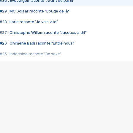
#30 : Eve Angeli raconte "Avant de partir"
#29 : MC Solaar raconte "Bouge de là"
28 : Lorie raconte "Je vais vite"
#27 : Christophe Willem raconte "Jacques a dit"
#26 : Chimène Badi raconte "Entre nous"
#25 : Indochine raconte "3e sexe"
#24 : Zaho raconte "C'est chelou"
#23 : Patrick Bruel raconte "Au café des délices"
#22 : Kyo raconte "Le chemin"
#21 : Nolwenn Leroy raconte "Cassé"
#20 : Patrick Hernandez raconte "Born to be alive"
#19 : Lorie raconte "Près de moi"
#18 : Michael Jones raconte "A nos actes manqués" (avec Jean-Jacque