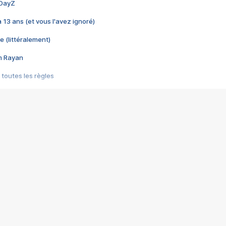
 DayZ
 a 13 ans (et vous l'avez ignoré)
e (littéralement)
im Rayan
 toutes les règles
s les jeux vidéo
us choquant de Rockstar ? - Le scandale BULLY
e plus moche de Steam
du RÊVE tourne au CAUCHEMAR
pendant 8 heures
it… à tort
umiliés par un jeu vidéo
ire - Final Fantasy 8