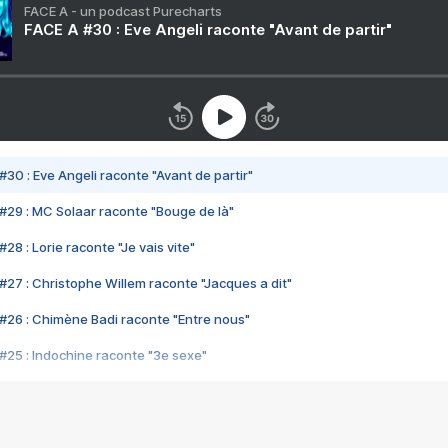
FACE A - un podcast Purecharts
FACE A #30 : Eve Angeli raconte "Avant de partir"
#30 : Eve Angeli raconte "Avant de partir"
#29 : MC Solaar raconte "Bouge de là"
28 : Lorie raconte "Je vais vite"
#27 : Christophe Willem raconte "Jacques a dit"
#26 : Chimène Badi raconte "Entre nous"
#25 : Indochine raconte "3e sexe"
#24 : Zaho raconte "C'est chelou"
#23 : Patrick Bruel raconte "Au café des délices"