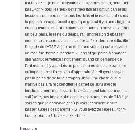
fini !!! 'x 25... je note l'utilisation de l'appareil photo, pourquoi
pas...<br /> pour les 'jeux défis' mes lascars ont un cahier sur
lesquels sont représenté tous les défis et je note la date sous
la photo à chaque réussite (pratique quand il y a une stagiaire
ou beaucoup d'enfants malades ou quand on arrive aux défis
un peu longs, le reste du temps, j'ai l'impression d epasser
mon temps à courir de l'un à l'autre<br /> et dernière difficulté :
l'attitude de l'ATSEM (pleine de bonne volonté) qui a travaillé
de manière 'frontale' pendant 25 ans et qui peine à changer
ses habitudes/réflexes (forcément quand on demande de
l'autonomie, il y a parfois un peu d'eau ou de sable par terre,
qu'importe, c'est l'occasion d'apprendre à nettoyer/essuyer;
pas la peine de se faire attraper).<br /> une chose que je
n'arrive pas à faire : concilier le carnet de suivi avec le
fonctionnement montessori.<br /> Comment faire pour que ce
soit facile, pas trop de photocopies, compréhensible ? Moi, je
sais ce que je demande et où je vais ; comment le faire
passer auprès des parents ? Si vous avez des idées...<br />
bonne journée !<br /> <br /> <br />
Répondre