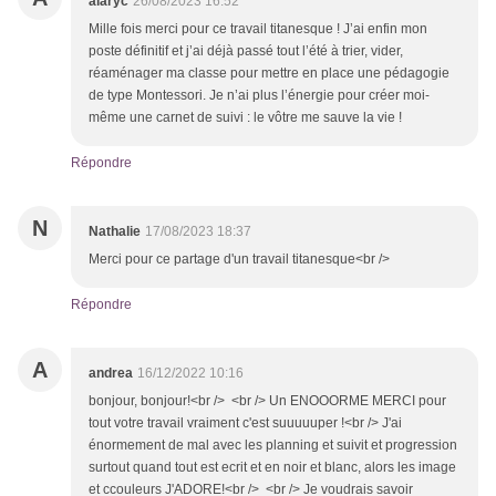
alaryc
26/08/2023 16:52
Mille fois merci pour ce travail titanesque ! J’ai enfin mon
poste définitif et j’ai déjà passé tout l’été à trier, vider,
réaménager ma classe pour mettre en place une pédagogie
de type Montessori. Je n’ai plus l’énergie pour créer moi-
même une carnet de suivi : le vôtre me sauve la vie !
Répondre
N
Nathalie
17/08/2023 18:37
Merci pour ce partage d'un travail titanesque<br />
Répondre
A
andrea
16/12/2022 10:16
bonjour, bonjour!<br /> <br /> Un ENOOORME MERCI pour
tout votre travail vraiment c'est suuuuuper !<br /> J'ai
énormement de mal avec les planning et suivit et progression
surtout quand tout est ecrit et en noir et blanc, alors les image
et ccouleurs J'ADORE!<br /> <br /> Je voudrais savoir