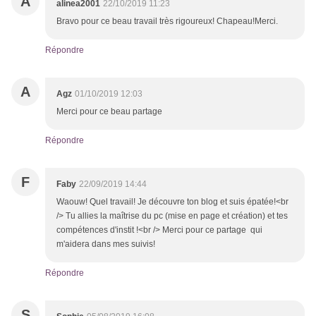
A
alinea2001
22/10/2019 11:23
Bravo pour ce beau travail très rigoureux! Chapeau!Merci.
Répondre
A
Agz
01/10/2019 12:03
Merci pour ce beau partage
Répondre
F
Faby
22/09/2019 14:44
Waouw! Quel travail! Je découvre ton blog et suis épatée!<br
/> Tu allies la maîtrise du pc (mise en page et création) et tes
compétences d'instit !<br /> Merci pour ce partage qui
m'aidera dans mes suivis!
Répondre
S