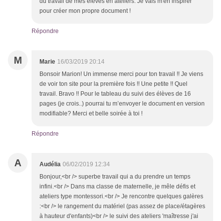
du travail de mes élèves en ateliers. Je vais m'en inspirer
pour créer mon propre document !
Répondre
M
Marie
16/03/2019 20:14
Bonsoir Marion! Un immense merci pour ton travail !! Je viens
de voir ton site pour la première fois !! Une petite !! Quel
travail. Bravo !! Pour le tableau du suivi des élèves de 16
pages (je crois..) pourrai tu m’envoyer le document en version
modifiable? Merci et belle soirée à toi !
Répondre
A
Audélia
06/02/2019 12:34
Bonjour,<br /> superbe travail qui a du prendre un temps
infini.<br /> Dans ma classe de maternelle, je mêle défis et
ateliers type montessori.<br /> Je rencontre quelques galères
:<br /> le rangement du matériel (pas assez de place/étagères
à hauteur d'enfants)<br /> le suivi des ateliers 'maîtresse j'ai