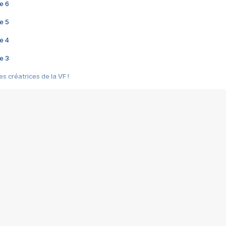
e 6
e 5
e 4
e 3
s créatrices de la VF !
e 2
e 1
e Mektoub My Love arrive enfin ! Rencontre avec Shaïn Boumedine et Sal
i : après Toni en famille
elle réalise le bouleversant Dites lui que je l'aime
ais ! Rencontre autour de Vie privée de Rebecca Zlotowski
 de Marguerite, Grave... Rencontre avec Ella Rumpf
 Les Rêveurs, un film intime sur la santé mentale