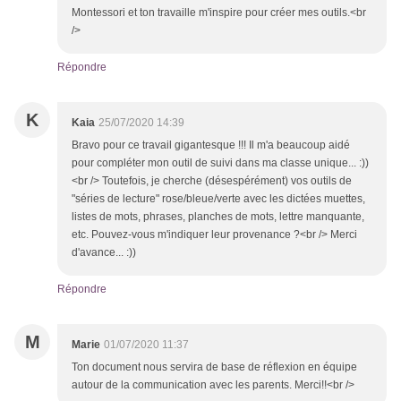
Montessori et ton travaille m'inspire pour créer mes outils.<br
/>
Répondre
K
Kaia
25/07/2020 14:39
Bravo pour ce travail gigantesque !!! Il m'a beaucoup aidé
pour compléter mon outil de suivi dans ma classe unique... :))
<br /> Toutefois, je cherche (désespérément) vos outils de
"séries de lecture" rose/bleue/verte avec les dictées muettes,
listes de mots, phrases, planches de mots, lettre manquante,
etc. Pouvez-vous m'indiquer leur provenance ?<br /> Merci
d'avance... :))
Répondre
M
Marie
01/07/2020 11:37
Ton document nous servira de base de réflexion en équipe
autour de la communication avec les parents. Merci!!<br />