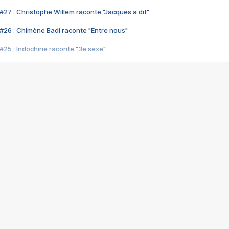
#27 : Christophe Willem raconte "Jacques a dit"
#26 : Chimène Badi raconte "Entre nous"
#25 : Indochine raconte "3e sexe"
#24 : Zaho raconte "C'est chelou"
#23 : Patrick Bruel raconte "Au café des délices"
#22 : Kyo raconte "Le chemin"
#21 : Nolwenn Leroy raconte "Cassé"
#20 : Patrick Hernandez raconte "Born to be alive"
#19 : Lorie raconte "Près de moi"
#18 : Michael Jones raconte "A nos actes manqués" (avec Jean-Jacque
#17 : Khaled raconte "Aïcha"
#16 : Corneille raconte "Parce qu'on vient de loin"