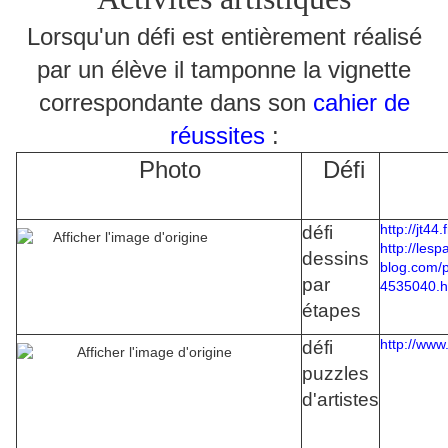
Lorsqu'un défi est entièrement réalisé
par un élève il tamponne la vignette
correspondante dans son
cahier de
réussites
:
Photo
Défi
http://jt44
défi
http://les
dessins
blog.com
par
4535040.h
étapes
http://www
défi
puzzles
d'artistes