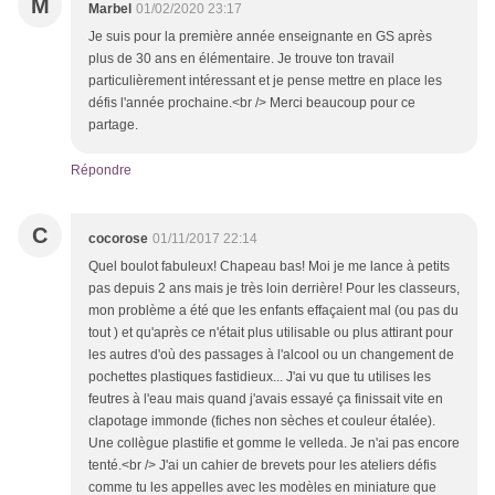
M
Marbel
01/02/2020 23:17
Je suis pour la première année enseignante en GS après
plus de 30 ans en élémentaire. Je trouve ton travail
particulièrement intéressant et je pense mettre en place les
défis l'année prochaine.<br /> Merci beaucoup pour ce
partage.
Répondre
C
cocorose
01/11/2017 22:14
Quel boulot fabuleux! Chapeau bas! Moi je me lance à petits
pas depuis 2 ans mais je très loin derrière! Pour les classeurs,
mon problème a été que les enfants effaçaient mal (ou pas du
tout ) et qu'après ce n'était plus utilisable ou plus attirant pour
les autres d'où des passages à l'alcool ou un changement de
pochettes plastiques fastidieux... J'ai vu que tu utilises les
feutres à l'eau mais quand j'avais essayé ça finissait vite en
clapotage immonde (fiches non sèches et couleur étalée).
Une collègue plastifie et gomme le velleda. Je n'ai pas encore
tenté.<br /> J'ai un cahier de brevets pour les ateliers défis
comme tu les appelles avec les modèles en miniature que