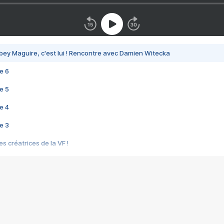
bey Maguire, c'est lui ! Rencontre avec Damien Witecka
e 6
e 5
e 4
e 3
s créatrices de la VF !
e 2
e 1
e Mektoub My Love arrive enfin ! Rencontre avec Shaïn Boumedine et Sal
i : après Toni en famille