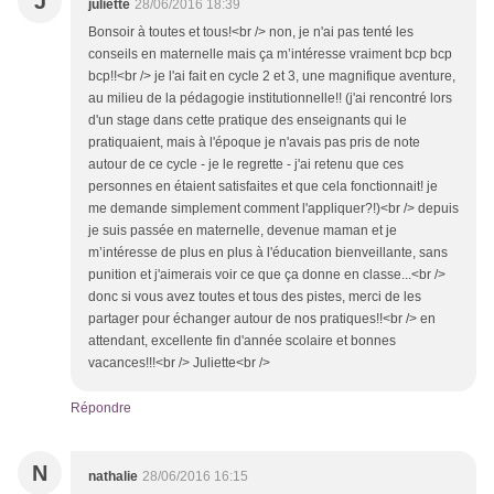
J
juliette
28/06/2016 18:39
Bonsoir à toutes et tous!<br /> non, je n'ai pas tenté les
conseils en maternelle mais ça m’intéresse vraiment bcp bcp
bcp!!<br /> je l'ai fait en cycle 2 et 3, une magnifique aventure,
au milieu de la pédagogie institutionnelle!! (j'ai rencontré lors
d'un stage dans cette pratique des enseignants qui le
pratiquaient, mais à l'époque je n'avais pas pris de note
autour de ce cycle - je le regrette - j'ai retenu que ces
personnes en étaient satisfaites et que cela fonctionnait! je
me demande simplement comment l'appliquer?!)<br /> depuis
je suis passée en maternelle, devenue maman et je
m’intéresse de plus en plus à l'éducation bienveillante, sans
punition et j'aimerais voir ce que ça donne en classe...<br />
donc si vous avez toutes et tous des pistes, merci de les
partager pour échanger autour de nos pratiques!!<br /> en
attendant, excellente fin d'année scolaire et bonnes
vacances!!!<br /> Juliette<br />
Répondre
N
nathalie
28/06/2016 16:15