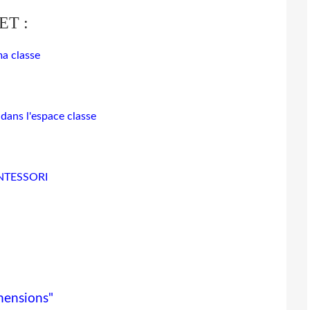
NET :
a classe
dans l'espace classe
MONTESSORI
imensions"