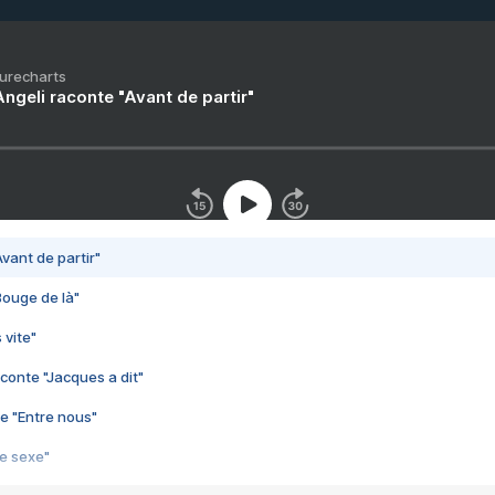
Purecharts
ngeli raconte "Avant de partir"
vant de partir"
Bouge de là"
 vite"
conte "Jacques a dit"
e "Entre nous"
3e sexe"