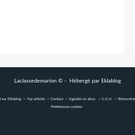
Laclassedemarion © - Hébergé par
Eklablog
t sur Eklablog
Top articles
Contact
Signaler un abus
C.G.U.
Rémunérati
Préférences cookies