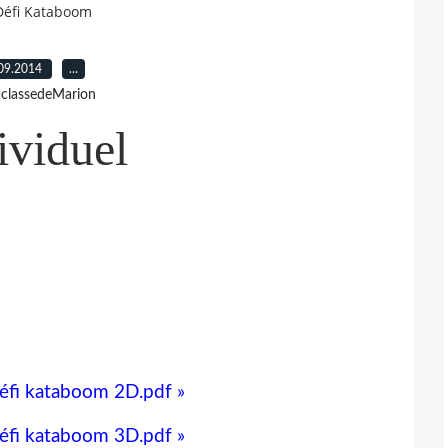
Défi Kataboom
09.2014
…
aclassedeMarion
ividuel
défi kataboom 2D.pdf »
défi kataboom 3D.pdf »