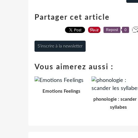
Partager cet article
Repost
0
S'inscrire à la newsletter
Vous aimerez aussi :
Emotions Feelings
phonologie : scander 
syllabes