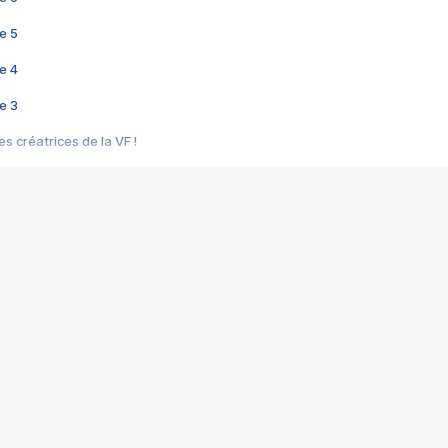
e 5
e 4
e 3
s créatrices de la VF !
e 2
e 1
e Mektoub My Love arrive enfin ! Rencontre avec Shaïn Boumedine et Sal
i : après Toni en famille
elle réalise le bouleversant Dites lui que je l'aime
ais ! Rencontre autour de Vie privée de Rebecca Zlotowski
 de Marguerite, Grave... Rencontre avec Ella Rumpf
 Les Rêveurs, un film intime sur la santé mentale