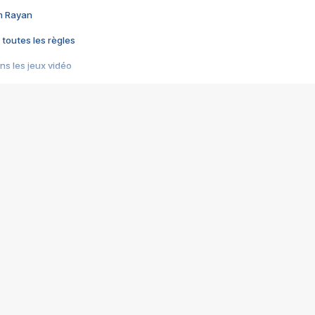
im Rayan
 toutes les règles
s les jeux vidéo
us choquant de Rockstar ? - Le scandale BULLY
e plus moche de Steam
du RÊVE tourne au CAUCHEMAR
pendant 8 heures
it… à tort
umiliés par un jeu vidéo
ire - Final Fantasy 8
ti un empire - Age of Empires
story DOFUS