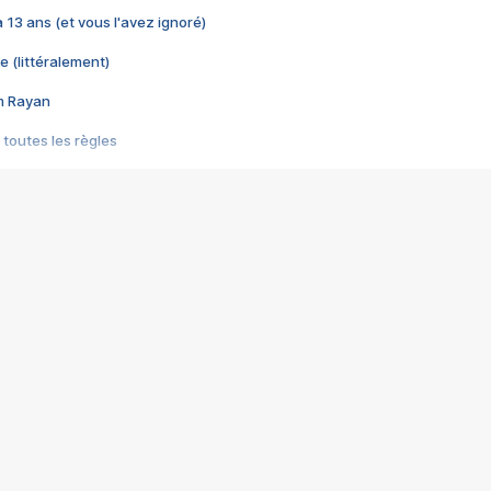
 a 13 ans (et vous l'avez ignoré)
e (littéralement)
im Rayan
 toutes les règles
s les jeux vidéo
us choquant de Rockstar ? - Le scandale BULLY
e plus moche de Steam
du RÊVE tourne au CAUCHEMAR
pendant 8 heures
it… à tort
umiliés par un jeu vidéo
ire - Final Fantasy 8