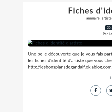
Fiches d'id
,
annuaire
artiste
30.
Par L
Une belle découverte que je vous fais par
les fiches d'identité d'artiste que vous ch
http://lesbonsplansdegandalf.eklablog.co
L