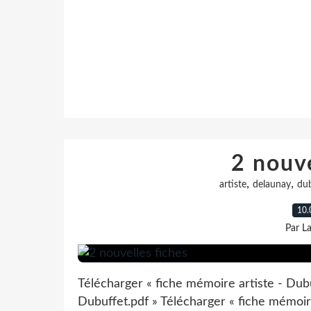
2 nouve
,
,
artiste
delaunay
dub
10.
Par L
Télécharger « fiche mémoire artiste - Dubu
Dubuffet.pdf » Télécharger « fiche mémoire