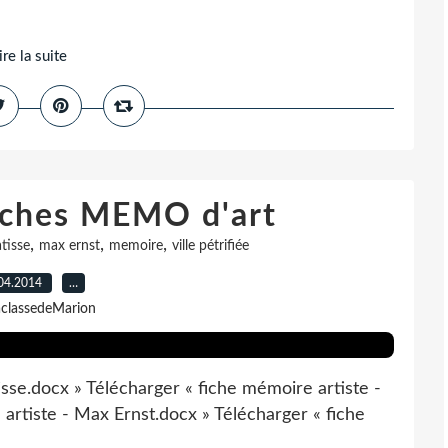
ire la suite
fiches MEMO d'art
,
,
,
tisse
max ernst
memoire
ville pétrifiée
04.2014
…
aclassedeMarion
sse.docx » Télécharger « fiche mémoire artiste -
artiste - Max Ernst.docx » Télécharger « fiche