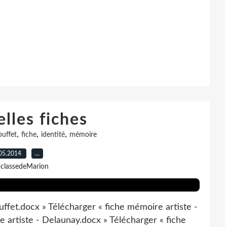
lles fiches
,
,
,
uffet
fiche
identité
mémoire
05.2014
…
aclassedeMarion
ffet.docx » Télécharger « fiche mémoire artiste -
 artiste - Delaunay.docx » Télécharger « fiche