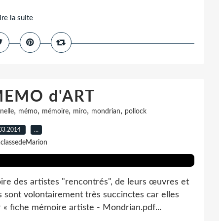
ire la suite
 MEMO d'ART
,
,
,
,
,
nelle
mémo
mémoire
miro
mondrian
pollock
03.2014
…
aclassedeMarion
 des artistes "rencontrés", de leurs œuvres et
s sont volontairement très succinctes car elles
 « fiche mémoire artiste - Mondrian.pdf...