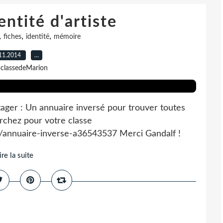
entité d'artiste
,
,
,
fiches
identité
mémoire
11.2014
…
aclassedeMarion
tager : Un annuaire inversé pour trouver toutes
erchez pour votre classe
m/annuaire-inverse-a36543537 Merci Gandalf !
ire la suite