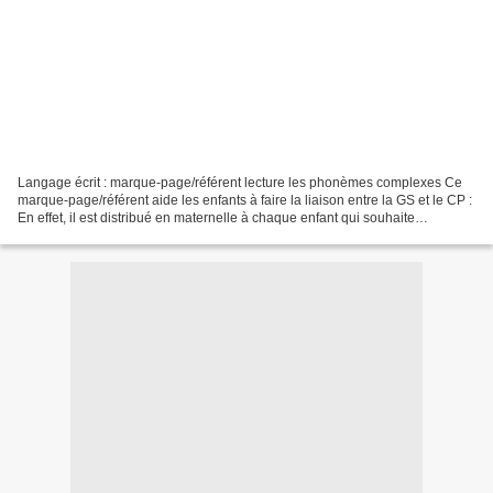
Langage écrit : marque-page/référent lecture les phonèmes complexes Ce
marque-page/référent aide les enfants à faire la liaison entre la GS et le CP :
En effet, il est distribué en maternelle à chaque enfant qui souhaite
commencer à lire des mots contenant...