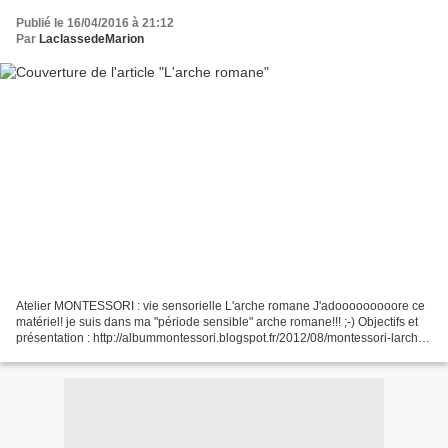
Publié le 16/04/2016 à 21:12
Par
LaclassedeMarion
Atelier MONTESSORI : vie sensorielle L'arche romane J'adooooooooore ce
matériel! je suis dans ma "période sensible" arche romane!!! ;-) Objectifs et
présentation : http://albummontessori.blogspot.fr/2012/08/montessori-larche-
romane.html Culture et vocabulaire...